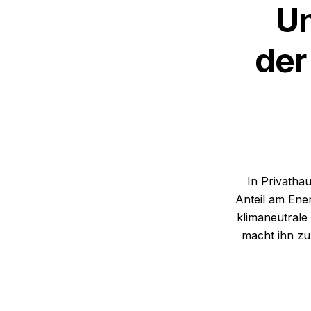
U
der
In Privatha
Anteil am Ene
klimaneutrale
macht ihn zu