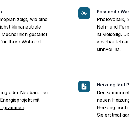
ht
Passende Wär
plan zeigt, wie eine
Photovoltaik,
ichst klimaneutrale
Nah- und Fern
Mechernich gestaltet
ist vielseitig.
 für Ihren Wohnort.
anschaulich a
sinnvoll ist.
Heizung läuft?
ung oder Neubau: Der
Der kommunale
Energieprojekt mit
neuen Heizungs
rogrammen
.
Heizung noch
Sie erstmal ga